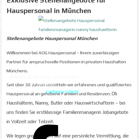
Exklusive Stellenangebote für
Ansprechpartner
Hauspersonal in München
Impressum
Datenschutzerklärung
Stellenangebote
Hauspersonal München
Willkommen bei AOG Hauspersonal – Ihrem zuverlässigen
Partner für anspruchsvolle Positionen in privaten Haushalten
Münchens.
© 1993–2026 A·O·G
– Alle Rechte
vorbehalten.
Seit über 30 Jahren vermitteln wir erfahrenes und qualifiziertes
Web-Design + SEO
Carlheinz Schichl
Hauspersonal an gehobene Familien und Residenzen.
Ob
Haushälterin, Nanny, Butler oder Hauswirtschafterin – bei
uns finden Sie erstklassige
Familienmanagerin
Jobangebote
in Vollzeit oder Teilzeit.
Wir legen großen Wert auf eine persönliche Vermittlung, die