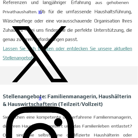
Referenzen
und
langjähriger Erfahrung
aus gehobenen
In
Privathaushalten.
Ob für die umfassende Haushaltsführung,
Wäschepflege oder eine vorausschauende Organisation Ihres
Zuhauses – bei uns finden Sie die perfekte Unterstützung, die
genau zu Ihren Anforderungen passt.
Lassen Sie sich beraten oder entdecken Sie unsere aktuellen
Stellenangebote!
Stellenangebote: Familienmanagerin, Haushälterin
X
& Hauswirtschafterin (Teilzeit/Vollzeit)
Sie suchen eine kompetente und erfahrene Familienmanagerin,
die Ihren Haushalt organisiert und das Familienleben entlastet?
Oder sind Sie selbst eine qualifizierte Haushälterin oder