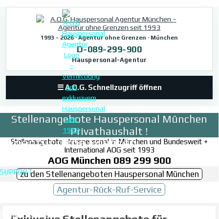
Direkt zum Seiteninhalt
1993 - 2026 · Agentur ohne Grenzen · München
D-089-299-900
Hauspersonal-Agentur
☰ A.O.G. Schnellzugriff öffnen
Stellenangebote Hauspersonal München
Privathaushalt !
Agentur ohne Grenzen
Stellenangebote Hauspersonal in München und Bundesweit +
International AOG seit 1993
seit 1993
AOG München 089 299 900
Standort:
SUPPORT
zu den Stellenangeboten Hauspersonal München
Kontakt
Stollbergstraße 18
Agentur-Rück-Ruf-Service
Stellenangebote
D-80539 München
Telefon: 089 / 299 900
Rückruf-Service